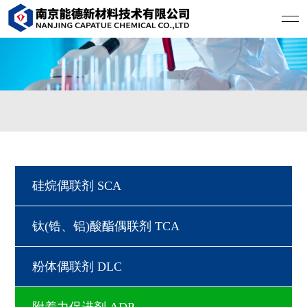
硅烷偶联剂 SCA
钛(锆、铝)酸酯偶联剂 TCA
粉体偶联剂 DLC